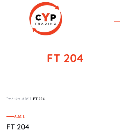
FT 204
CYP Trading
Professionelle Ersatzteilbeschaffung
Produkte
A.M.I.
FT 204
›
›
A.M.I.
FT 204