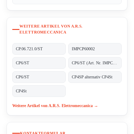
WEITERE ARTIKEL VON A.R.S.
ELETTROMECCANICA
CP.06.721.0/ST
IMPCP60002
CP6/ST
CP6/ST (Art. Nr. IMPCP60002)
CP6/ST
CP4SP alternativ CP4St
CP4St
Weitere Artikel von A.R.S. Elettromeccanica →
KONTAKTFORMULAR