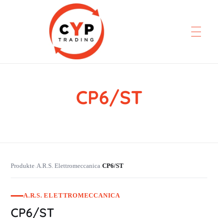
CP6/ST
CYP Trading
Professionelle Ersatzteilbeschaffung
Produkte
A.R.S. Elettromeccanica
CP6/ST
›
›
A.R.S. ELETTROMECCANICA
CP6/ST