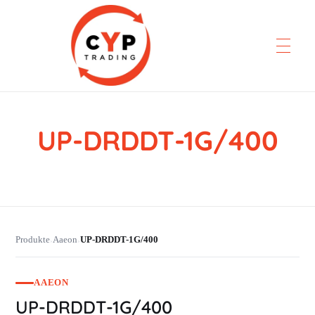
UP-DRDDT-1G/400
CYP Trading
Professionelle Ersatzteilbeschaffung
Produkte
Aaeon
UP-DRDDT-1G/400
›
›
AAEON
UP-DRDDT-1G/400