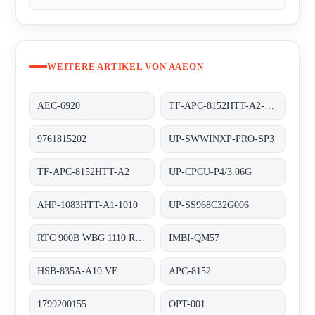
WEITERE ARTIKEL VON AAEON
AEC-6920
TF-APC-8152HTT-A2-1110
9761815202
UP-SWWINXP-PRO-SP3
TF-APC-8152HTT-A2
UP-CPCU-P4/3.06G
AHP-1083HTT-A1-1010
UP-SS968C32G006
RTC 900B WBG 1110 RDS 0310 0003
IMBI-QM57
HSB-835A-A10 VE
APC-8152
1799200155
OPT-001