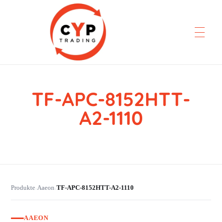
TF-APC-8152HTT-
CYP Trading
Professionelle Ersatzteilbeschaffung
A2-1110
Produkte
Aaeon
TF-APC-8152HTT-A2-1110
›
›
AAEON