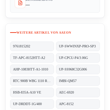
—
WEITERE ARTIKEL VON AAEON
9761815202
UP-SWWINXP-PRO-SP3
TF-APC-8152HTT-A2
UP-CPCU-P4/3.06G
AHP-1083HTT-A1-1010
UP-SS968C32G006
RTC 900B WBG 1110 RDS 0310 0003
IMBI-QM57
HSB-835A-A10 VE
AEC-6920
UP-DRDDT-1G/400
APC-8152