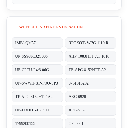
WEITERE ARTIKEL VON AAEON
IMBI-QM57
RTC 900B WBG 1110 RDS 0310 0003
UP-SS968C32G006
AHP-1083HTT-A1-1010
UP-CPCU-P4/3.06G
TF-APC-8152HTT-A2
UP-SWWINXP-PRO-SP3
9761815202
TF-APC-8152HTT-A2-1110
AEC-6920
UP-DRDDT-1G/400
APC-8152
1799200155
OPT-001