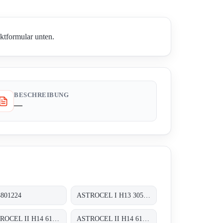
ktformular unten.
BESCHREIBUNG
—
4801224
ASTROCEL I H13 305X305X292
ASTROCEL II H14 610X305X69
ASTROCEL II H14 610X610X69