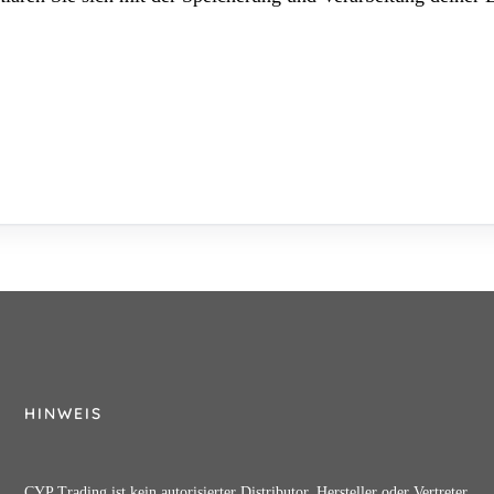
HINWEIS
CYP Trading ist kein autorisierter Distributor, Hersteller oder Vertreter