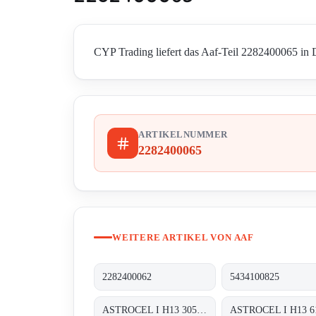
CYP Trading liefert das Aaf-Teil 2282400065 in D
ARTIKELNUMMER
2282400065
WEITERE ARTIKEL VON AAF
2282400062
5434100825
ASTROCEL I H13 305X610X292