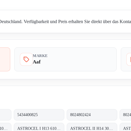
eutschland. Verfügbarkeit und Preis erhalten Sie direkt über das Konta
MARKE
Aaf
5434400825
8024802424
802
ASTROCEL I H13 610X610X292
ASTROCEL I H13 610X762X292
ASTROCEL II H14 305X305X69