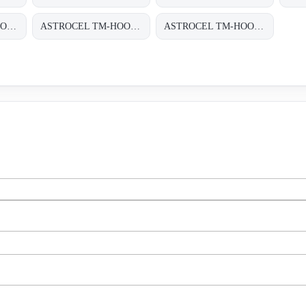
ASTROCEL TM-HOOD H14 610X1220X125
ASTROCEL TM-HOOD H14 610X305X125
ASTROCEL TM-HOOD H14 700X900X125