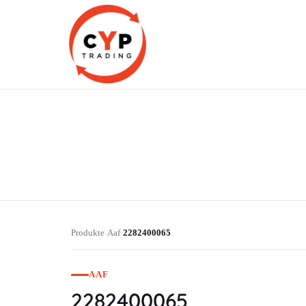
CYP Trading
Professionelle Ersatzteilbeschaffung
Produkte
Aaf
2282400065
›
›
AAF
2282400065