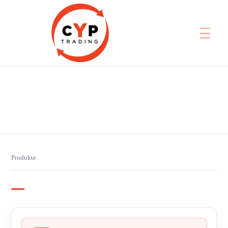
CYP Trading
Professionelle Ersatzteilbeschaffung
Produkte
›
›