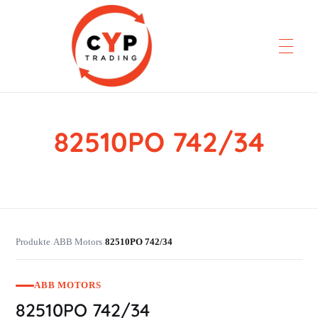
82510PO 742/34
CYP Trading
Professionelle Ersatzteilbeschaffung
Produkte
ABB Motors
82510PO 742/34
›
›
ABB MOTORS
82510PO 742/34