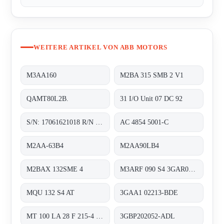
WEITERE ARTIKEL VON ABB MOTORS
M3AA160
M2BA 315 SMB 2 V1
QAMT80L2B.
31 I/O Unit 07 DC 92
S/N: 17061621018 R/N J283A4201
AC 4854 5001-C
M2AA-63B4
M2AA90LB4
M2BAX 132SME 4
M3ARF 090 S4 3GAR092401-NSE
MQU 132 S4 AT
3GAA1 02213-BDE
MT 100 LA 28 F 215-4 obsolete, alternativ 3GAA1 02213-BDE
3GBP202052-ADL