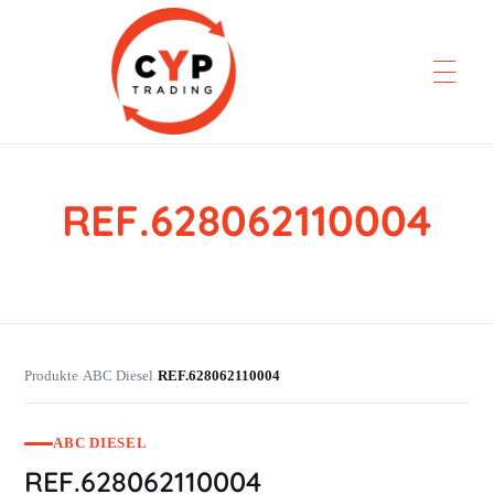
REF.628062110004
CYP Trading
Professionelle Ersatzteilbeschaffung
Produkte
ABC Diesel
REF.628062110004
›
›
ABC DIESEL
REF.628062110004