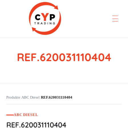
REF.620031110404
CYP Trading
Professionelle Ersatzteilbeschaffung
Produkte
ABC Diesel
REF.620031110404
›
›
ABC DIESEL
REF.620031110404