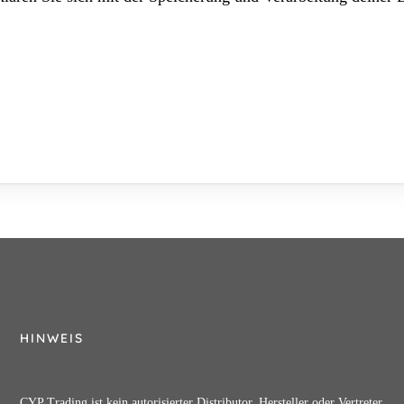
HINWEIS
CYP Trading ist kein autorisierter Distributor, Hersteller oder Vertreter