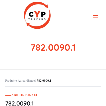
782.0090.1
CYP Trading
Professionelle Ersatzteilbeschaffung
Produkte
Abicor Binzel
782.0090.1
›
›
ABICOR BINZEL
782.0090.1