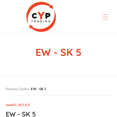
EW - SK 5
CYP Trading
Professionelle Ersatzteilbeschaffung
Produkte
Elaflex
EW - SK 5
›
›
ELAFLEX
EW - SK 5