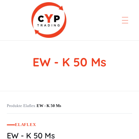
EW - K 50 Ms
CYP Trading
Professionelle Ersatzteilbeschaffung
Produkte
Elaflex
EW - K 50 Ms
›
›
ELAFLEX
EW - K 50 Ms