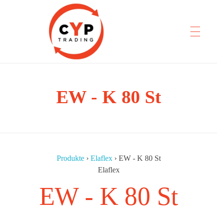
CYP Trading
EW - K 80 St
Professionelle Ersatzteilbeschaffung
Produkte
›
Elaflex
›
EW - K 80 St
Elaflex
EW - K 80 St