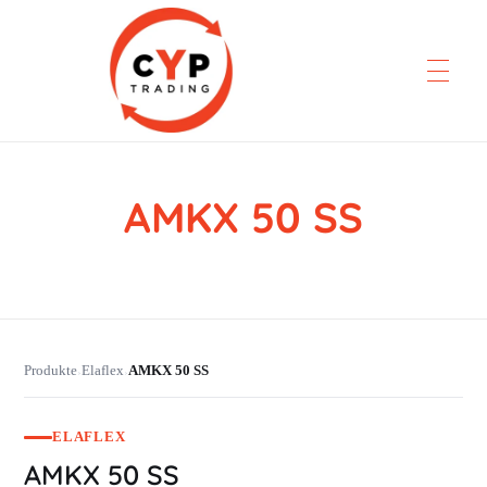
AMKX 50 SS
CYP Trading
Professionelle Ersatzteilbeschaffung
Produkte
Elaflex
AMKX 50 SS
›
›
ELAFLEX
AMKX 50 SS