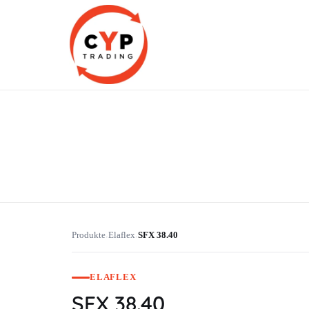
CYP Trading
Professionelle Ersatzteilbeschaffung
Produkte
Elaflex
SFX 38.40
›
›
ELAFLEX
SFX 38.40