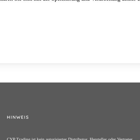
HINWEIS
CYP Trading ist kein autorisierter Distributor, Hersteller oder Vertreter