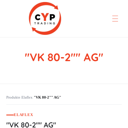
"VK 80-2"" AG"
CYP Trading
Professionelle Ersatzteilbeschaffung
Produkte
Elaflex
"VK 80-2"" AG"
›
›
ELAFLEX
"VK 80-2"" AG"