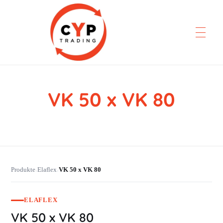
VK 50 x VK 80
CYP Trading
Professionelle Ersatzteilbeschaffung
Produkte
Elaflex
VK 50 x VK 80
›
›
ELAFLEX
VK 50 x VK 80