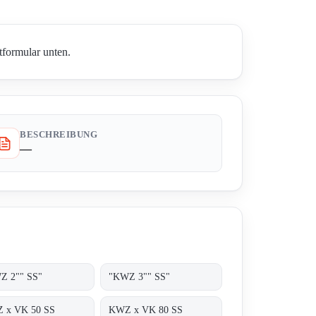
tformular unten.
BESCHREIBUNG
—
Z 2"" SS"
"KWZ 3"" SS"
 x VK 50 SS
KWZ x VK 80 SS