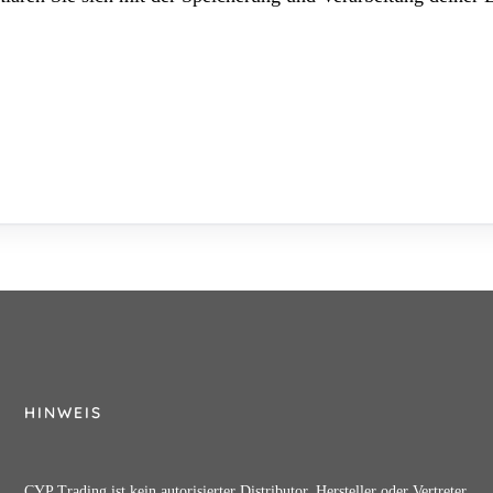
HINWEIS
CYP Trading ist kein autorisierter Distributor, Hersteller oder Vertreter