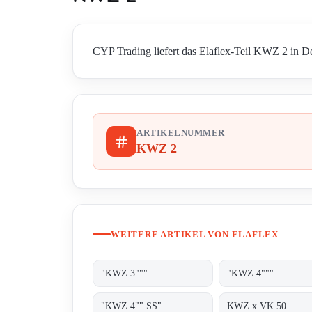
CYP Trading liefert das Elaflex-Teil KWZ 2 in De
ARTIKELNUMMER
KWZ 2
WEITERE ARTIKEL VON ELAFLEX
"KWZ 3"""
"KWZ 4"""
"KWZ 4"" SS"
KWZ x VK 50