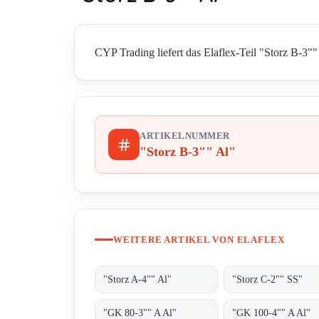
CYP Trading liefert das Elaflex-Teil "Storz B-3""
ARTIKELNUMMER
"Storz B-3"" Al"
WEITERE ARTIKEL VON ELAFLEX
"Storz A-4"" Al"
"Storz C-2"" SS"
"GK 80-3"" A Al"
"GK 100-4"" A Al"