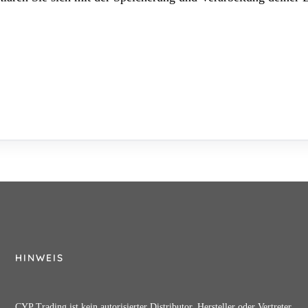
HINWEIS
CYP Trading ist kein autorisierter Distributor, Hersteller oder Vertreter