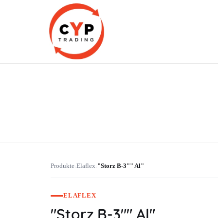
CYP Trading
Professionelle Ersatzteilbeschaffung
Produkte
Elaflex
"Storz B-3"" Al"
›
›
ELAFLEX
"Storz B-3"" Al"