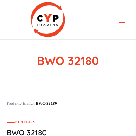
BWO 32180
CYP Trading
Professionelle Ersatzteilbeschaffung
Produkte
Elaflex
BWO 32180
›
›
ELAFLEX
BWO 32180