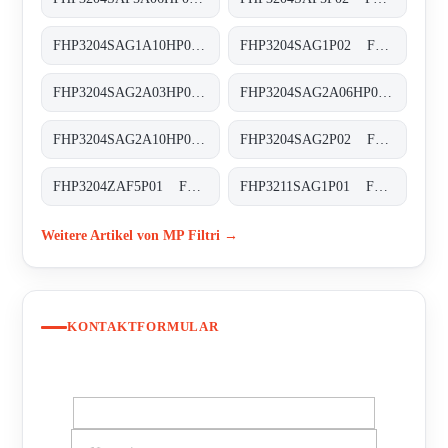
FHP3204SAG1A10HP01 FHP-320-4-S-A-G1-A10-H-P02
FHP3204SAG1P02 FHP-320-4-S-A-G1-XXX-P02
FHP3204SAG2A03HP02 FHP-320-4-S-A-G2-A03-H-P02
FHP3204SAG2A06HP01 FHP-320-4-S-A-G2-A06-H-P02
FHP3204SAG2A10HP01 FHP-320-4-S-A-G2-A10-H-P02
FHP3204SAG2P02 FHP-320-4-S-A-G2-XXX-P02
FHP3204ZAF5P01 FHP-320-4-Z-A-F5-XXX-P01
FHP3211SAG1P01 FHP-321-1-S-A-G1-XXX-P01
Weitere Artikel von MP Filtri →
KONTAKTFORMULAR