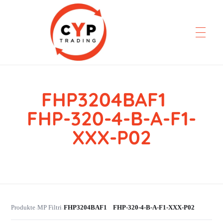
FHP3204BAF1
CYP Trading
Professionelle Ersatzteilbeschaffung
FHP-320-4-B-A-F1-
XXX-P02
Produkte
MP Filtri
FHP3204BAF1 FHP-320-4-B-A-F1-XXX-P02
›
›