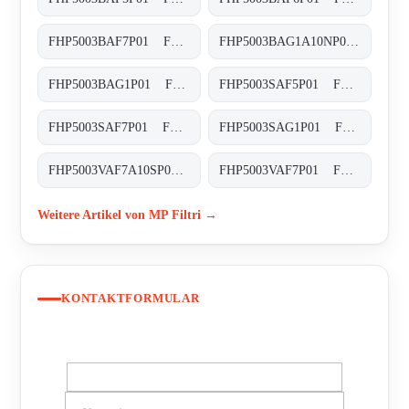
FHP5003BAF7P01 FHP-500-3-B-A-F7-XXX-P01
FHP5003BAG1A10NP01 FHP-500-3-B-A-G1-A10-N-P01
FHP5003BAG1P01 FHP-500-3-B-A-G1-XXX-P01
FHP5003SAF5P01 FHP-500-3-S-A-F5-XXX-P01
FHP5003SAF7P01 FHP-500-3-S-A-F7-XXX-P01
FHP5003SAG1P01 FHP-500-3-S-A-G1-XXX-P01
FHP5003VAF7A10SP01 FHP-500-3-V-A-F7-A10-S-P01
FHP5003VAF7P01 FHP-500-3-V-A-F7-XXX-P01
Weitere Artikel von MP Filtri →
KONTAKTFORMULAR