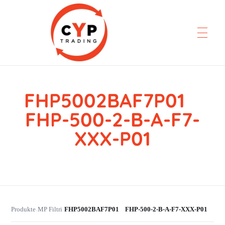
FHP5002BAF7P01
CYP Trading
Professionelle Ersatzteilbeschaffung
FHP-500-2-B-A-F7-
XXX-P01
Produkte
MP Filtri
FHP5002BAF7P01 FHP-500-2-B-A-F7-XXX-P01
›
›