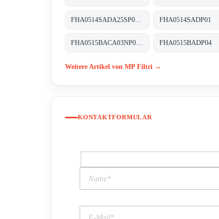
FHA0514SADA25SP01 FHA-051-4-S-A-D-A25-S-P01
FHA0515BACA03NP06 FHA-051-5-B-A-C-A03-N-P06
Weitere Artikel von MP Filtri →
KONTAKTFORMULAR