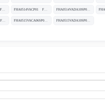
FHA0514SADP01 FHA-051-4-S-A-D-XXX-P01
FHA0514VACP01 FHA-051-4-V-A-C-XXX-P01
FHA0514VADA10SP01 FHA-051-4-V-A-D-A10-S-P01
FHA0515BADP04 FHA-051-5-B-A-D-XXX-P04
FHA0515VACA06SP04 FHA-051-5-V-A-C-A06-S-P04
FHA0515VADA10SP04 FHA-051-5-V-A-D-A10-S-P01