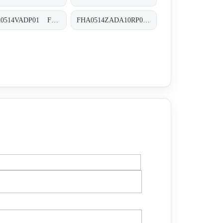
FHA0514VADP01 FHA-051-4-V-A-D-XXX-P01
FHA0514ZADA10RP01 FHA-051-4-Z-A-D-A10-R-P01