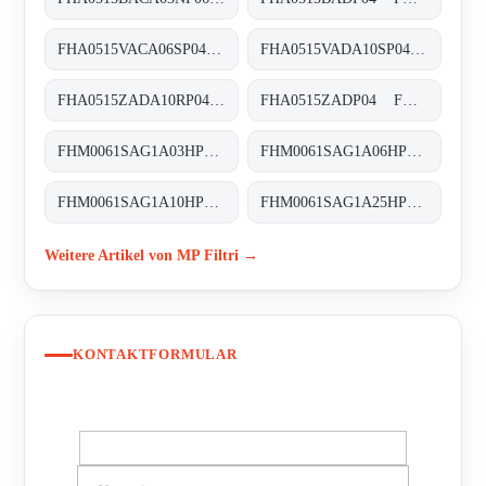
FHA0515VACA06SP04 FHA-051-5-V-A-C-A06-S-P04
FHA0515VADA10SP04 FHA-051-5-V-A-D-A10-S-P01
FHA0515ZADA10RP04 FHA-051-5-Z-A-D-A10-R-P04
FHA0515ZADP04 FHA-051-5-Z-A-D-XXX-P04
FHM0061SAG1A03HP01 FHM-006-1-S-A-G1-A03-H-P01
FHM0061SAG1A06HP01 FHM-006-1-S-A-G1-A06-H-P01
FHM0061SAG1A10HP01 FHM-006-1-S-A-G1-A10-H-P01
FHM0061SAG1A25HP01 FHM-006-1-S-A-G1-A25-H-P01
Weitere Artikel von MP Filtri →
KONTAKTFORMULAR