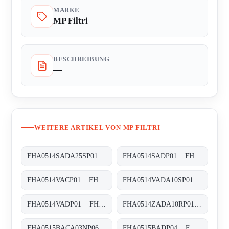
MARKE
MP Filtri
BESCHREIBUNG
—
WEITERE ARTIKEL VON MP FILTRI
FHA0514SADA25SP01 FHA-051-4-S-A-D-A25-S-P01
FHA0514SADP01 FHA-051-4-S-A-D-XXX-P01
FHA0514VACP01 FHA-051-4-V-A-C-XXX-P01
FHA0514VADA10SP01 FHA-051-4-V-A-D-A10-S-P01
FHA0514VADP01 FHA-051-4-V-A-D-XXX-P01
FHA0514ZADA10RP01 FHA-051-4-Z-A-D-A10-R-P01
FHA0515BACA03NP06 FHA-051-5-B-A-C-A03-N-P06
FHA0515BADP04 FHA-051-5-B-A-D-XXX-P04