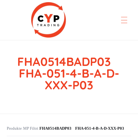
FHA0514BADP03
CYP Trading
Professionelle Ersatzteilbeschaffung
FHA-051-4-B-A-D-
XXX-P03
Produkte
MP Filtri
FHA0514BADP03 FHA-051-4-B-A-D-XXX-P03
›
›