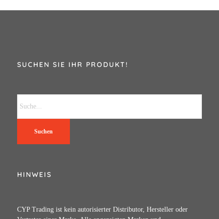
SUCHEN SIE IHR PRODUKT!
Suchen
HINWEIS
CYP Trading ist kein autorisierter Distributor, Hersteller oder