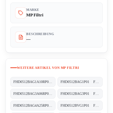
MARKE
MP Filtri
BESCHREIBUNG
—
WEITERE ARTIKEL VON MP FILTRI
FHD0512BAG1A10RP01 FHD-051-2-B-A-G1-A10-R-P01
FHD0512BAG1P01 FHD-051-2-B-A-G1-XXX-P01-S
FHD0512BAG3A06RP01 FHD-051-2-B-A-G3-A06-R-P01
FHD0512BAG3P01 FHD-051-2-B-A-G3-XXX-P01-S
FHD0512BAG4A25RP01 FHD-051-2-B-A-G4-A25-R-P01
FHD0512BVG1P01 FHD-051-2-B-V-G1-XXX-P01-S