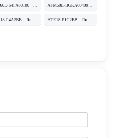
DBS60E-S4FA00100 Inkremental-Encoder, DBS60E-S4FA00100
AFM60E-BGKA004096 Absolut-Encoder, AFM60E-BGKA004096
HTE18-P4A2BB Rund-Lichtschranken, HTE18-P4A2BB
HTE18-P1G2BB Rund-Lichtschranken, HTE18-P1G2BB