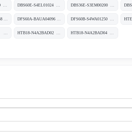
DBS60E-S4EN05000 Inkremental-Encoder, DBS60E-S4EN05000
DBS60E-S4EL01024 Inkremental-Encoder, DBS60E-S4EL01024
DBS36E-S3EM00200 Inkremental-Encoder, DBS36E-S3EM00200
DFS60A-THWA32768 Inkremental-Encoder, DFS60A-THWA32768
DFS60A-BAUA04096 Inkremental-Encoder, DFS60A-BAUA04096
DFS60B-S4WA01250 Inkremental-Encoder, DFS60B-S4WA01250
HTB18-P4A2BAD04 Rund-Lichtschranken, HTB18-P4A2BAD04
HTB18-N4A2BAD02 Rund-Lichtschranken, HTB18-N4A2BAD02
HTB18-N4A2BAD04 Rund-Lichtschranken, HTB18-N4A2BAD04