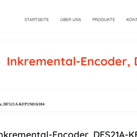
STARTSEITE
ÜBER UNS
PRODUKTE
KON
 Inkremental-Encoder,
er, DFS21A-KFP1N016384
nkremental-Encoder, DFS21A-