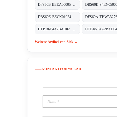
DFS60B-BEEA00005 Inkremental-Encoder, DFS60B-BEEA00005
DBS60E-BECK01024 Inkremental-Encoder, DBS60E-BECK01024
HTB18-P4A2BAD02 Rund-Lichtschranken, HTB18-P4A2BAD02
Weitere Artikel von Sick →
KONTAKTFORMULAR