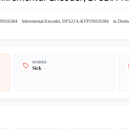
1N016384 Inkremental-Encoder, DFS21A-KFP1N016384 in Deutschland
MARKE
Sick