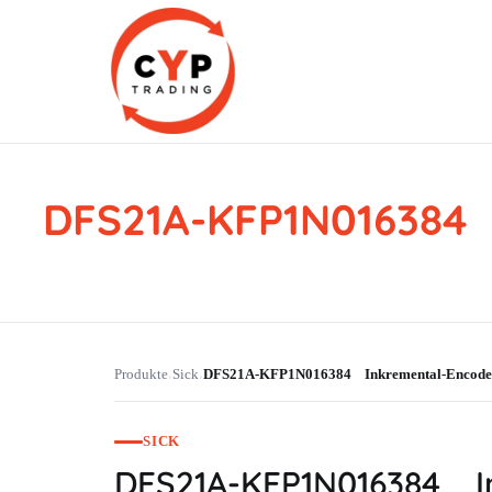
DFS21A-KFP1N016384
CYP Trading
Professionelle Ersatzteilbeschaffung
Produkte
Sick
DFS21A-KFP1N016384 Inkremental-Encod
›
›
SICK
DFS21A-KFP1N016384 I