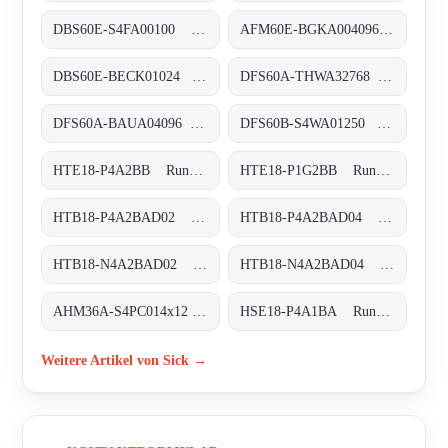
DBS60E-S4FA00100 Inkremental-Encoder, DBS60E-S4FA00100
AFM60E-BGKA004096 Absolut-Encoder, AFM60E-BGKA004096
DBS60E-BECK01024 Inkremental-Encoder, DBS60E-BECK01024
DFS60A-THWA32768 Inkremental-Encoder, DFS60A-THWA32768
DFS60A-BAUA04096 Inkremental-Encoder, DFS60A-BAUA04096
DFS60B-S4WA01250 Inkremental-Encoder, DFS60B-S4WA01250
HTE18-P4A2BB Rund-Lichtschranken, HTE18-P4A2BB
HTE18-P1G2BB Rund-Lichtschranken, HTE18-P1G2BB
HTB18-P4A2BAD02 Rund-Lichtschranken, HTB18-P4A2BAD02
HTB18-P4A2BAD04 Rund-Lichtschranken, HTB18-P4A2BAD04
HTB18-N4A2BAD02 Rund-Lichtschranken, HTB18-N4A2BAD02
HTB18-N4A2BAD04 Rund-Lichtschranken, HTB18-N4A2BAD04
AHM36A-S4PC014x12 Absolut-Encoder, AHM36A-S4PC014x12
HSE18-P4A1BA Rund-Lichtschranken, HSE18-P4A1BA
Weitere Artikel von Sick →