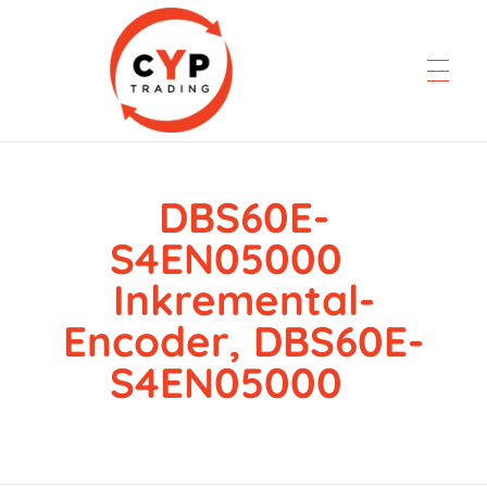
DBS60E-
CYP Trading
Professionelle Ersatzteilbeschaffung
S4EN05000
Inkremental-
Encoder, DBS60E-
S4EN05000