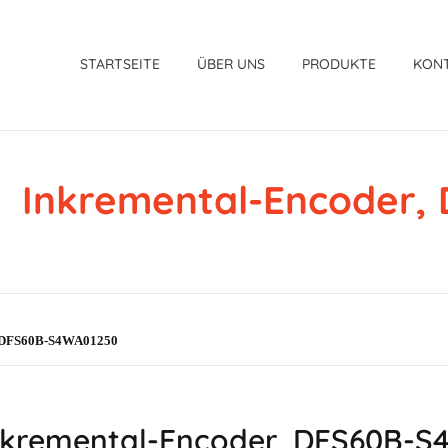
STARTSEITE
ÜBER UNS
PRODUKTE
KON
Inkremental-Encoder
, DFS60B-S4WA01250
kremental-Encoder, DFS60B-