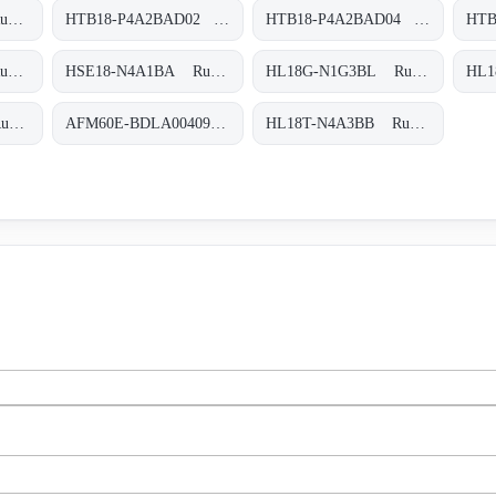
HTE18-P1G2BB Rund-Lichtschranken, HTE18-P1G2BB
HTB18-P4A2BAD02 Rund-Lichtschranken, HTB18-P4A2BAD02
HTB18-P4A2BAD04 Rund-Lichtschranken, HTB18-P4A2BAD04
HSE18-P4A1BA Rund-Lichtschranken, HSE18-P4A1BA
HSE18-N4A1BA Rund-Lichtschranken, HSE18-N4A1BA
HL18G-N1G3BL Rund-Lichtschranken, HL18G-N1G3BL
HL18T-N1G3BB Rund-Lichtschranken, HL18T-N1G3BB
AFM60E-BDLA004096 Absolut-Encoder, AFM60E-BDLA004096
HL18T-N4A3BB Rund-Lichtschranken, HL18T-N4A3BB