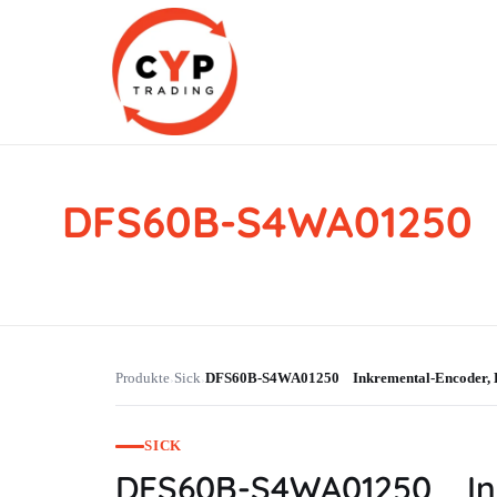
DFS60B-S4WA01250 
CYP Trading
Professionelle Ersatzteilbeschaffung
Produkte
Sick
DFS60B-S4WA01250 Inkremental-Encoder
›
›
SICK
DFS60B-S4WA01250 In