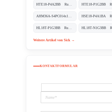
HTE18-P4A2BB Rund-Lichtschranken, HTE18-P4A2BB
AHM36A-S4PC014x12 Absolut-Encoder, AHM36A-S4PC014x12
HL18T-P1G3BB Rund-Lichtschranken, HL18T-P1G3BB
Weitere Artikel von Sick →
KONTAKTFORMULAR