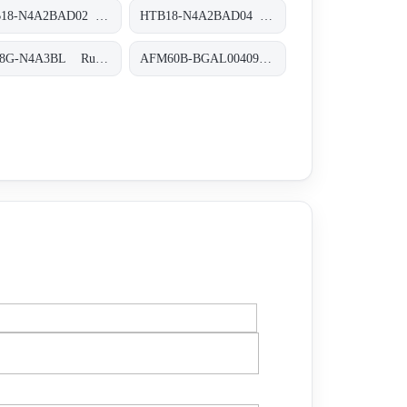
HTB18-N4A2BAD02 Rund-Lichtschranken, HTB18-N4A2BAD02
HTB18-N4A2BAD04 Rund-Lichtschranken, HTB18-N4A2BAD04
HL18G-N4A3BL Rund-Lichtschranken, HL18G-N4A3BL
AFM60B-BGAL004096 Absolut-Encoder, AFM60B-BGAL004096