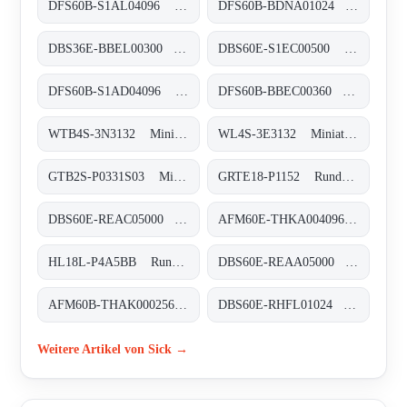
DFS60B-S1AL04096 Inkremental-Encoder, DFS60B-S1AL04096
DFS60B-BDNA01024 Inkremental-Encoder, DFS60B-BDNA01024
DBS36E-BBEL00300 Inkremental-Encoder, DBS36E-BBEL00300
DBS60E-S1EC00500 Inkremental-Encoder, DBS60E-S1EC00500
DFS60B-S1AD04096 Inkremental-Encoder, DFS60B-S1AD04096
DFS60B-BBEC00360 Inkremental-Encoder, DFS60B-BBEC00360
WTB4S-3N3132 Miniatur-Lichtschranken, WTB4S-3N3132
WL4S-3E3132 Miniatur-Lichtschranken, WL4S-3E3132
GTB2S-P0331S03 Miniatur-Lichtschranken, GTB2S-P0331S03
GRTE18-P1152 Rund-Lichtschranken, GRTE18-P1152
DBS60E-REAC05000 Inkremental-Encoder, DBS60E-REAC05000
AFM60E-THKA004096 Absolut-Encoder, AFM60E-THKA004096
HL18L-P4A5BB Rund-Lichtschranken, HL18L-P4A5BB
DBS60E-REAA05000 Inkremental-Encoder, DBS60E-REAA05000
AFM60B-THAK000256 Absolut-Encoder, AFM60B-THAK000256
DBS60E-RHFL01024 Inkremental-Encoder, DBS60E-RHFL01024
Weitere Artikel von Sick →