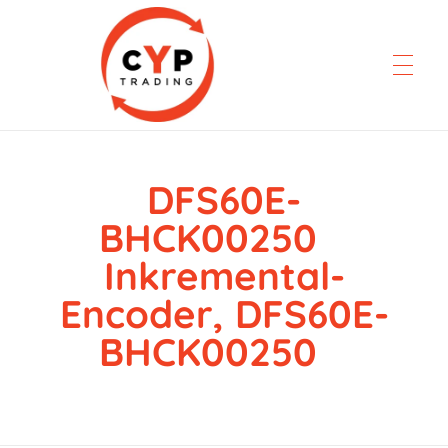
DFS60E-
CYP Trading
Professionelle Ersatzteilbeschaffung
BHCK00250
Inkremental-
Encoder, DFS60E-
BHCK00250