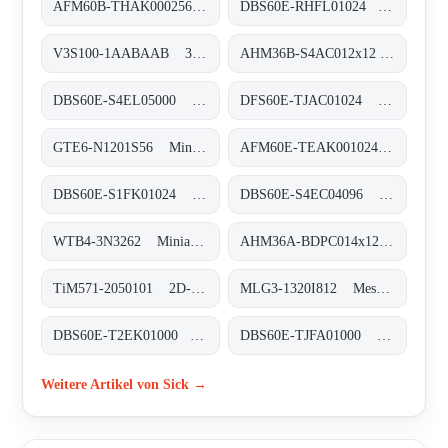
AFM60B-THAK000256 Absolut-Encoder, AFM60B-THAK000256
DBS60E-RHFL01024 Inkremental-Encoder, DBS60E-RHFL01024
V3S100-1AABAAB 3D-Vision, V3S100-1AABAAB
AHM36B-S4AC012x12 Absolut-Encoder, AHM36B-S4AC012x12
DBS60E-S4EL05000 Inkremental-Encoder, DBS60E-S4EL05000
DFS60E-TJAC01024 Inkremental-Encoder, DFS60E-TJAC01024
GTE6-N1201S56 Miniatur-Lichtschranken, GTE6-N1201S56
AFM60E-TEAK001024 Absolut-Encoder, AFM60E-TEAK001024
DBS60E-S1FK01024 Inkremental-Encoder, DBS60E-S1FK01024
DBS60E-S4EC04096 Inkremental-Encoder, DBS60E-S4EC04096
WTB4-3N3262 Miniatur-Lichtschranken, WTB4-3N3262
AHM36A-BDPC014x12 Absolut-Encoder, AHM36A-BDPC014x12
TiM571-2050101 2D-LiDAR-Sensoren, TiM571-2050101
MLG3-1320I812 Messende Automatisierungs-Lichtgitter, MLG3-1320I812
DBS60E-T2EK01000 Inkremental-Encoder, DBS60E-T2EK01000
DBS60E-TJFA01000 Inkremental-Encoder, DBS60E-TJFA01000
Weitere Artikel von Sick →