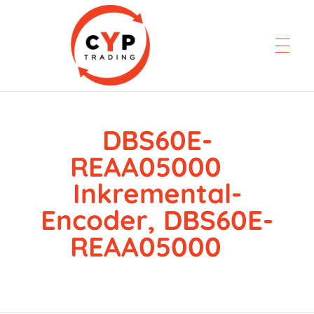
DBS60E-
CYP Trading
Professionelle Ersatzteilbeschaffung
REAA05000
Inkremental-
Encoder, DBS60E-
REAA05000