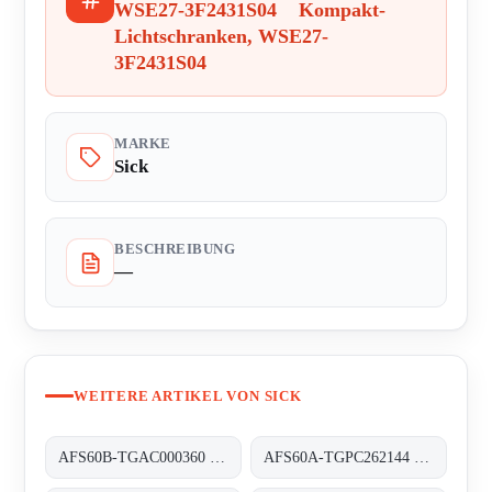
WSE27-3F2431S04 Kompakt-
Lichtschranken, WSE27-
3F2431S04
MARKE
Sick
BESCHREIBUNG
—
WEITERE ARTIKEL VON SICK
AFS60B-TGAC000360 Absolut-Encoder, AFS60B-TGAC000360
AFS60A-TGPC262144 Absolut-Encoder, AFS60A-TGPC262144