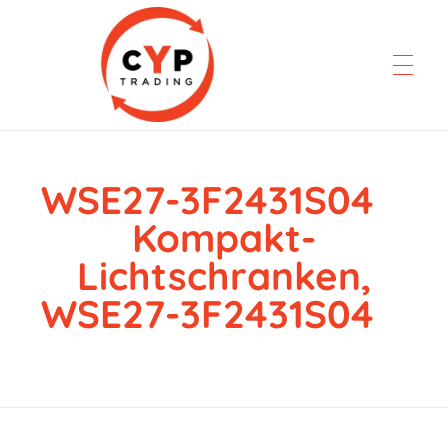
WSE27-3F2431S04
CYP Trading
Professionelle Ersatzteilbeschaffung
Kompakt-
Lichtschranken,
WSE27-3F2431S04