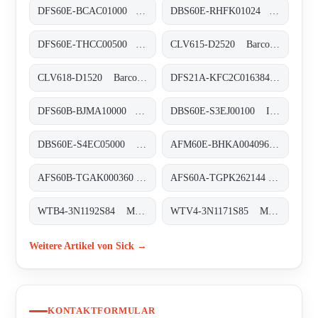
DFS60E-BCAC01000 Inkremental-Encoder, DFS60E-BCAC01000
DBS60E-RHFK01024 Inkremental-Encoder, DBS60E-RHFK01024
DFS60E-THCC00500 Inkremental-Encoder, DFS60E-THCC00500
CLV615-D2520 Barcodescanner, CLV615-D2520
CLV618-D1520 Barcodescanner, CLV618-D1520
DFS21A-KFC2C016384 Inkremental-Encoder, DFS21A-KFC2C016384
DFS60B-BJMA10000 Inkremental-Encoder, DFS60B-BJMA10000
DBS60E-S3EJ00100 Inkremental-Encoder, DBS60E-S3EJ00100
DBS60E-S4EC05000 Inkremental-Encoder, DBS60E-S4EC05000
AFM60E-BHKA004096 Absolut-Encoder, AFM60E-BHKA004096
AFS60B-TGAK000360 Absolut-Encoder, AFS60B-TGAK000360
AFS60A-TGPK262144 Absolut-Encoder, AFS60A-TGPK262144
WTB4-3N1192S84 MultiTask-Lichtschranken, WTB4-3N1192S84
WTV4-3N1171S85 MultiTask-Lichtschranken, WTV4-3N1171S85
Weitere Artikel von Sick →
KONTAKTFORMULAR