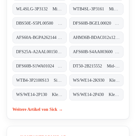
WL4SLG-3P3132 Miniatur-Lichtschranken, WL4SLG-3P3132
WTB4SL-3P3161 Miniatur-Lichtschranken, WTB4SL-3P3161
DBS50E-S5PL00500 Inkremental-Encoder, DBS50E-S5PL00500
DFS60B-BGEL00020 Inkremental-Encoder, DFS60B-BGEL00020
AFS60A-BGPA262144 Absolut-Encoder, AFS60A-BGPA262144
AHM36B-BDAC012x12 Absolut-Encoder, AHM36B-BDAC012x12
DFS25A-A2AAL001500 Inkremental-Encoder, DFS25A-A2AAL001500
AFS60B-S4AA003600 Absolut-Encoder, AFS60B-S4AA003600
DFS60B-S1WA01024 Inkremental-Encoder, DFS60B-S1WA01024
DT50-2B215552 Mid-Range-Distanzsensoren, DT50-2B215552
WTB4-3P2100S13 Sicherheitssysteme, WTB4-3P2100S13
WS/WE14-2K930 Klein-Lichtschranken, WS/WE14-2K930
WS/WE14-2P130 Klein-Lichtschranken, WS/WE14-2P130
WS/WE14-2P430 Klein-Lichtschranken, WS/WE14-2P430
Weitere Artikel von Sick →