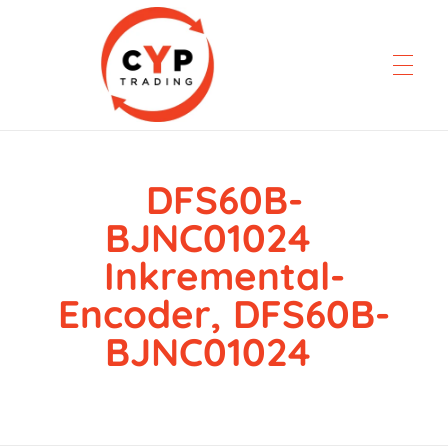
DFS60B-
CYP Trading
Professionelle Ersatzteilbeschaffung
BJNC01024
Inkremental-
Encoder, DFS60B-
BJNC01024