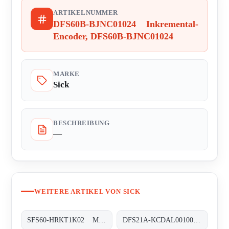
ARTIKELNUMMER
DFS60B-BJNC01024 Inkremental-
Encoder, DFS60B-BJNC01024
MARKE
Sick
BESCHREIBUNG
—
WEITERE ARTIKEL VON SICK
SFS60-HRKT1K02 Motor-Feedback-Systeme rotativ HIPERFACE®, SFS60-HRKT1K02
DFS21A-KCDAL001000 Inkremental-Encoder, DFS21A-KCDAL001000