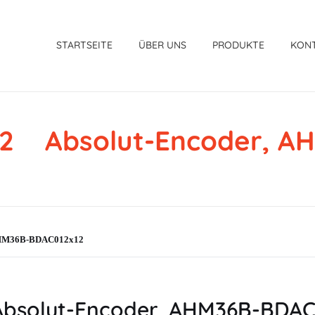
STARTSEITE
ÜBER UNS
PRODUKTE
KON
2 Absolut-Encoder, 
 AHM36B-BDAC012x12
bsolut-Encoder, AHM36B-BDA