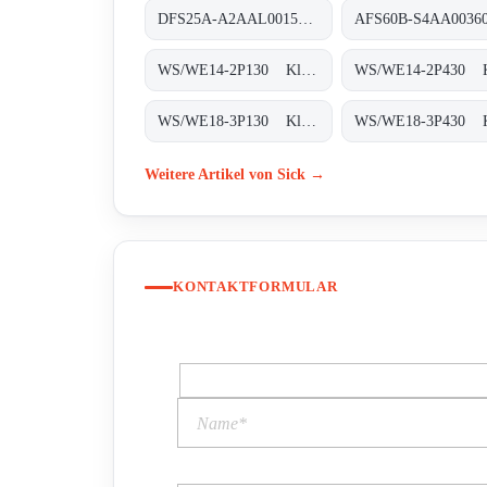
DFS25A-A2AAL001500 Inkremental-Encoder, DFS25A-A2AAL001500
WS/WE14-2P130 Klein-Lichtschranken, WS/WE14-2P130
WS/WE18-3P130 Klein-Lichtschranken, WS/WE18-3P130
Weitere Artikel von Sick →
KONTAKTFORMULAR