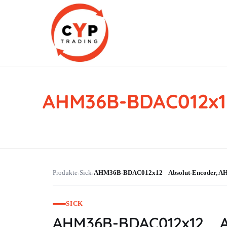
AHM36B-BDAC012x1
CYP Trading
Professionelle Ersatzteilbeschaffung
Produkte
Sick
AHM36B-BDAC012x12 Absolut-Encoder,
›
›
SICK
AHM36B-BDAC012x12 A