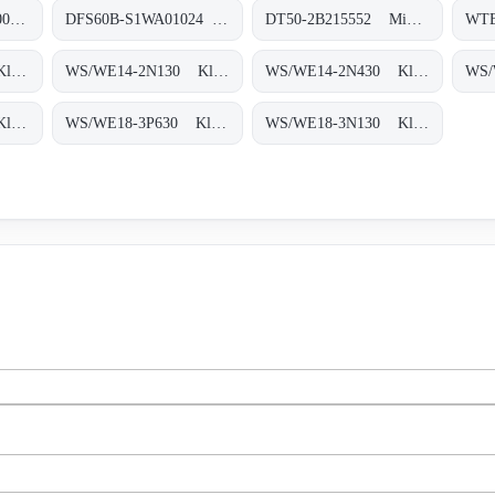
AFS60B-S4AA003600 Absolut-Encoder, AFS60B-S4AA003600
DFS60B-S1WA01024 Inkremental-Encoder, DFS60B-S1WA01024
DT50-2B215552 Mid-Range-Distanzsensoren, DT50-2B215552
WS/WE14-2P430 Klein-Lichtschranken, WS/WE14-2P430
WS/WE14-2N130 Klein-Lichtschranken, WS/WE14-2N130
WS/WE14-2N430 Klein-Lichtschranken, WS/WE14-2N430
WS/WE18-3P430 Klein-Lichtschranken, WS/WE18-3P430
WS/WE18-3P630 Klein-Lichtschranken, WS/WE18-3P630
WS/WE18-3N130 Klein-Lichtschranken, WS/WE18-3N130