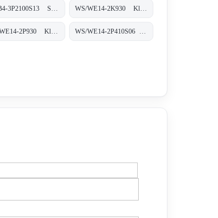
WTB4-3P2100S13 Sicherheitssysteme, WTB4-3P2100S13
WS/WE14-2K930 Klein-Lichtschranken, WS/WE14-2K930
WS/WE14-2P930 Klein-Lichtschranken, WS/WE14-2P930
WS/WE14-2P410S06 Klein-Lichtschranken, WS/WE14-2P410S06