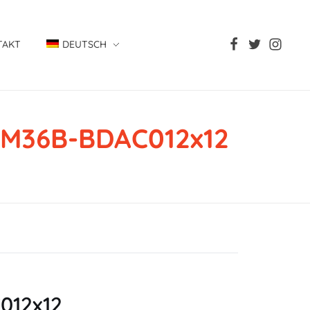
TAKT
DEUTSCH
AHM36B-BDAC012x12
C012x12