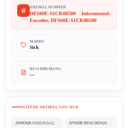
ARTIKELNUMMER
DFS60E-S1CK00500 Inkremental-
Encoder, DFS60E-S1CK00500
MARKE
Sick
BESCHREIBUNG
—
WEITERE ARTIKEL VON SICK
AHM36B-S3AL012x12 Absolut-Encoder, AHM36B-S3AL012x12
AFS60B-BDAC001024 Absolut-Encoder, AFS60B-BDAC001024