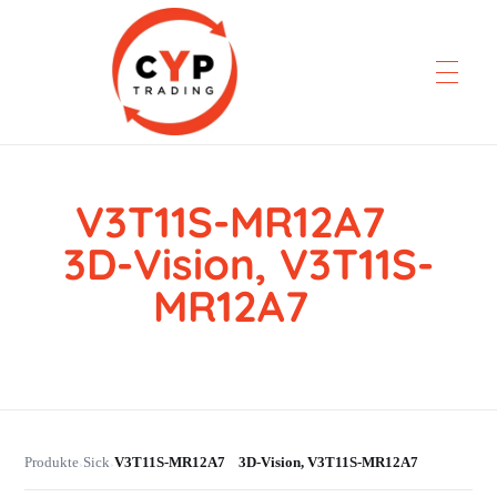
V3T11S-MR12A7
CYP Trading
Professionelle Ersatzteilbeschaffung
3D-Vision, V3T11S-
MR12A7
Produkte
Sick
V3T11S-MR12A7 3D-Vision, V3T11S-MR12A7
›
›