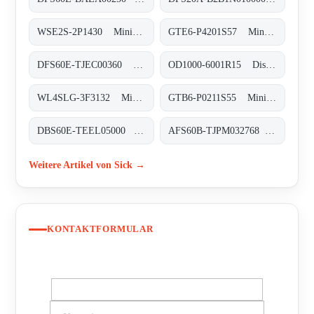
WSE2S-2P1430 Miniatur-Lichtschranken, WSE2S-2P1430
GTE6-P4201S57 Miniatur-Lichtschranken, GTE6-P4201S57
DFS60E-TJEC00360 Inkremental-Encoder, DFS60E-TJEC00360
OD1000-6001R15 Displacement-Messsensoren, OD1000-6001R15
WL4SLG-3F3132 Miniatur-Lichtschranken, WL4SLG-3F3132
GTB6-P0211S55 Miniatur-Lichtschranken, GTB6-P0211S55
DBS60E-TEEL05000 Inkremental-Encoder, DBS60E-TEEL05000
AFS60B-TJPM032768 Absolut-Encoder, AFS60B-TJPM032768
Weitere Artikel von Sick →
KONTAKTFORMULAR