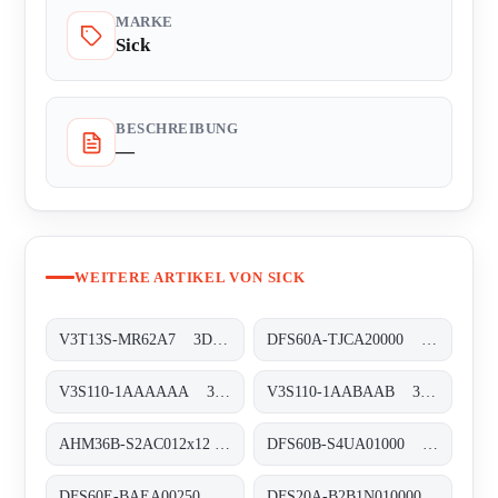
MARKE
Sick
BESCHREIBUNG
—
WEITERE ARTIKEL VON SICK
V3T13S-MR62A7 3D-Vision, V3T13S-MR62A7
DFS60A-TJCA20000 Inkremental-Encoder, DFS60A-TJCA20000
V3S110-1AAAAAA 3D-Vision, V3S110-1AAAAAA
V3S110-1AABAAB 3D-Vision, V3S110-1AABAAB
AHM36B-S2AC012x12 Absolut-Encoder, AHM36B-S2AC012x12
DFS60B-S4UA01000 Inkremental-Encoder, DFS60B-S4UA01000
DFS60E-BAEA00250 Inkremental-Encoder, DFS60E-BAEA00250
DFS20A-B2B1N010000 Inkremental-Encoder, DFS20A-B2B1N010000