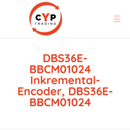
DBS36E-
CYP Trading
Professionelle Ersatzteilbeschaffung
BBCM01024
Inkremental-
Encoder, DBS36E-
BBCM01024