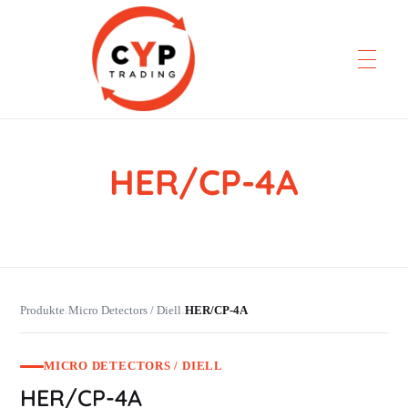
HER/CP-4A
CYP Trading
Professionelle Ersatzteilbeschaffung
Produkte
Micro Detectors / Diell
HER/CP-4A
›
›
MICRO DETECTORS / DIELL
HER/CP-4A