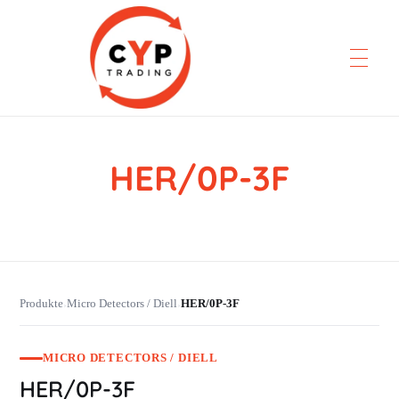
HER/0P-3F
CYP Trading
Professionelle Ersatzteilbeschaffung
Produkte
Micro Detectors / Diell
HER/0P-3F
›
›
MICRO DETECTORS / DIELL
HER/0P-3F