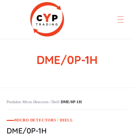
DME/0P-1H
CYP Trading
Professionelle Ersatzteilbeschaffung
Produkte
Micro Detectors / Diell
DME/0P-1H
›
›
MICRO DETECTORS / DIELL
DME/0P-1H