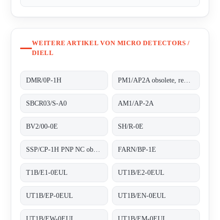
WEITERE ARTIKEL VON MICRO DETECTORS /
DIELL
DMR/0P-1H
PM1/AP2A obsolete, replaced by AM1/AP-2A;.
SBCR03/S-A0
AM1/AP-2A
BV2/00-0E
SH/R-0E
SSP/CP-1H PNP NC obsolete, replaced by FARN/BP-1E;Photoelectric sensor
FARN/BP-1E
T1B/E1-0EUL
UT1B/E2-0EUL
UT1B/EP-0EUL
UT1B/EN-0EUL
UT1B/EW-0EUL
UT1B/EM-0EUL