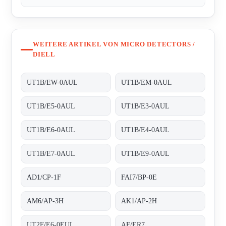
WEITERE ARTIKEL VON MICRO DETECTORS /
DIELL
UT1B/EW-0AUL
UT1B/EM-0AUL
UT1B/E5-0AUL
UT1B/E3-0AUL
UT1B/E6-0AUL
UT1B/E4-0AUL
UT1B/E7-0AUL
UT1B/E9-0AUL
AD1/CP-1F
FAI7/BP-0E
AM6/AP-3H
AK1/AP-2H
UT2F/E6-0EUL
AF/ER7