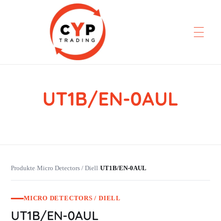
UT1B/EN-0AUL
CYP Trading
Professionelle Ersatzteilbeschaffung
Produkte
Micro Detectors / Diell
UT1B/EN-0AUL
›
›
MICRO DETECTORS / DIELL
UT1B/EN-0AUL