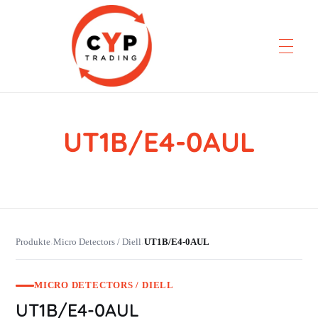
UT1B/E4-0AUL
CYP Trading
Professionelle Ersatzteilbeschaffung
Produkte
Micro Detectors / Diell
UT1B/E4-0AUL
›
›
MICRO DETECTORS / DIELL
UT1B/E4-0AUL