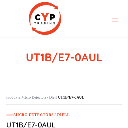
UT1B/E7-0AUL
CYP Trading
Professionelle Ersatzteilbeschaffung
Produkte
Micro Detectors / Diell
UT1B/E7-0AUL
›
›
MICRO DETECTORS / DIELL
UT1B/E7-0AUL