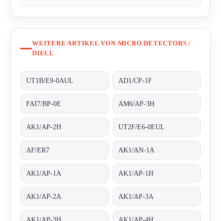
WEITERE ARTIKEL VON MICRO DETECTORS /
DIELL
UT1B/E9-0AUL
AD1/CP-1F
FAI7/BP-0E
AM6/AP-3H
AK1/AP-2H
UT2F/E6-0EUL
AF/ER7
AK1/AN-1A
AK1/AP-1A
AK1/AP-1H
AK1/AP-2A
AK1/AP-3A
AK1/AP-3H
AK1/AP-4H