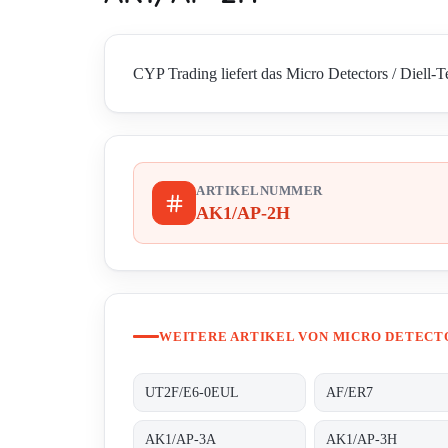
CYP Trading liefert das Micro Detectors / Diell-
ARTIKELNUMMER
AK1/AP-2H
WEITERE ARTIKEL VON MICRO DETECTO
UT2F/E6-0EUL
AF/ER7
AK1/AP-3A
AK1/AP-3H