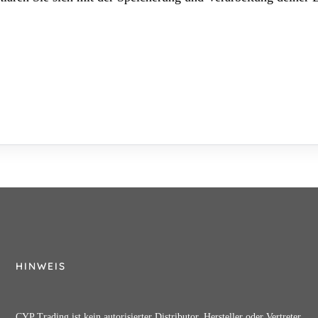
HINWEIS
CYP Trading ist kein autorisierter Distributor, Hersteller oder Vertreter