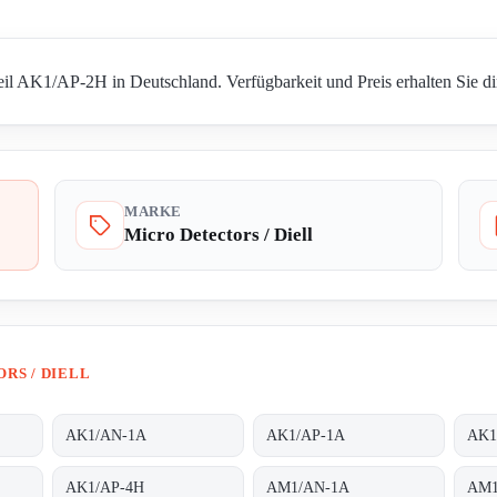
Teil AK1/AP-2H in Deutschland. Verfügbarkeit und Preis erhalten Sie di
MARKE
Micro Detectors / Diell
RS / DIELL
AK1/AN-1A
AK1/AP-1A
AK1
AK1/AP-4H
AM1/AN-1A
AM1