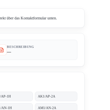
rekt über das Kontaktformular unten.
BESCHREIBUNG
—
/AP-1H
AK1/AP-2A
/AN-1H
AM1/AN-2A