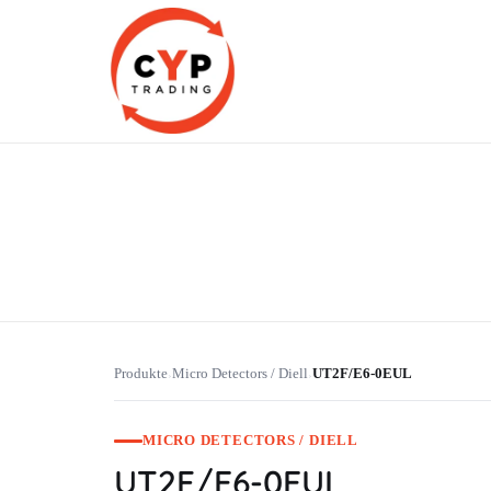
CYP Trading
Professionelle Ersatzteilbeschaffung
Produkte
Micro Detectors / Diell
UT2F/E6-0EUL
›
›
MICRO DETECTORS / DIELL
UT2F/E6-0EUL