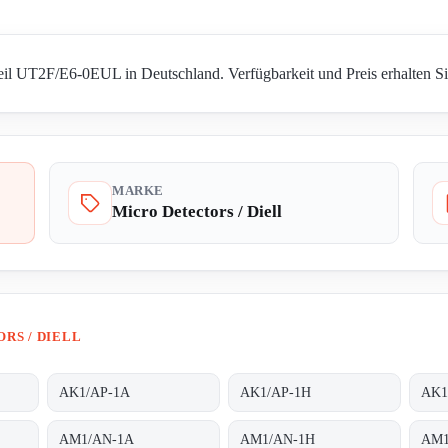
Teil UT2F/E6-0EUL in Deutschland. Verfügbarkeit und Preis erhalten Si
MARKE
Micro Detectors / Diell
RS / DIELL
AK1/AP-1A
AK1/AP-1H
AK1
AM1/AN-1A
AM1/AN-1H
AM1