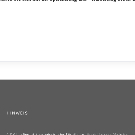
HINWEIS
CYP Trading ist kein autorisierter Distributor, Hersteller oder Vertreter