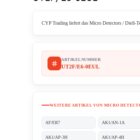
CYP Trading liefert das Micro Detectors / Diell-
ARTIKELNUMMER
UT2F/E6-0EUL
WEITERE ARTIKEL VON MICRO DETECTO
AF/ER7
AK1/AN-1A
AK1/AP-3H
AK1/AP-4H