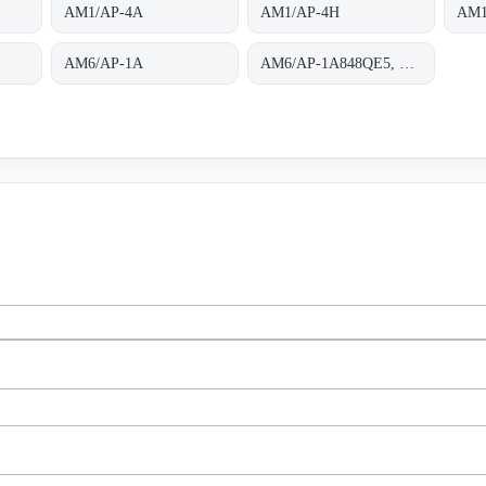
AM1/AP-4A
AM1/AP-4H
AM1
AM6/AP-1A
AM6/AP-1A848QE5, housing completely threaded