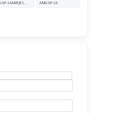
AM6/AP-1A848QE5, housing completely threaded
AM6/AP-2A