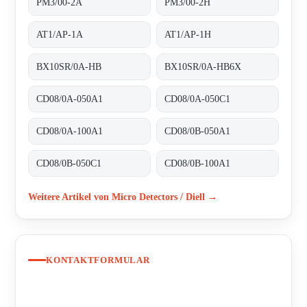
PM3/00-2A
PM3/00-2H
AT1/AP-1A
AT1/AP-1H
BX10SR/0A-HB
BX10SR/0A-HB6X
CD08/0A-050A1
CD08/0A-050C1
CD08/0A-100A1
CD08/0B-050A1
CD08/0B-050C1
CD08/0B-100A1
Weitere Artikel von Micro Detectors / Diell →
KONTAKTFORMULAR