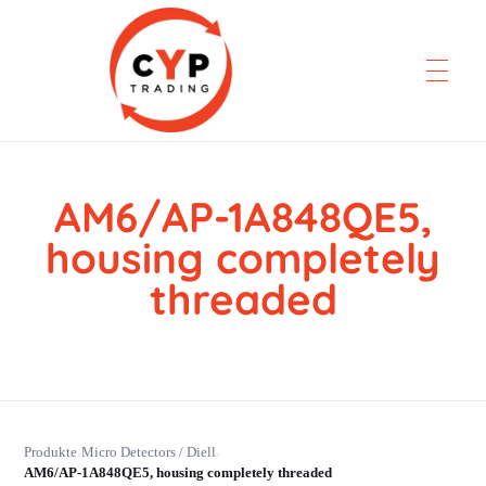
AM6/AP-1A848QE5,
CYP Trading
Professionelle Ersatzteilbeschaffung
housing completely
threaded
Produkte
Micro Detectors / Diell
›
›
AM6/AP-1A848QE5, housing completely threaded