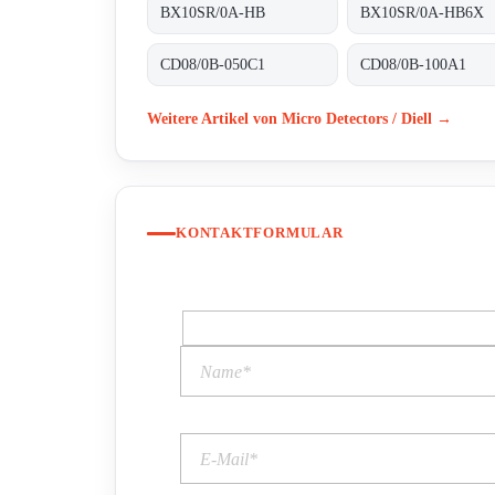
BX10SR/0A-HB
BX10SR/0A-HB6X
CD08/0B-050C1
CD08/0B-100A1
Weitere Artikel von Micro Detectors / Diell →
KONTAKTFORMULAR